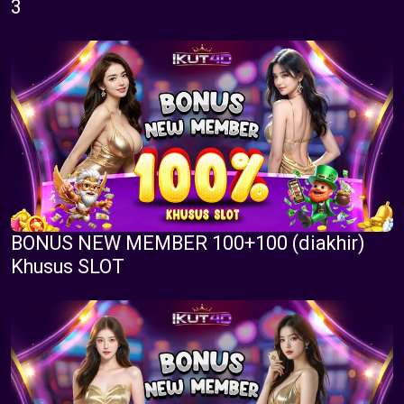
3
BONUS NEW MEMBER 100+100 (diakhir)
Khusus SLOT