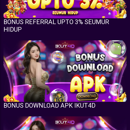
BONUS REFERRAL UPTO 3% SEUMUR
HIDUP
BONUS DOWNLOAD APK IKUT4D