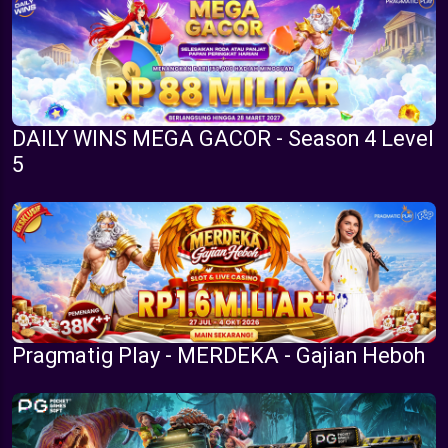
DAILY WINS MEGA GACOR - Season 4 Level
5
Pragmatig Play - MERDEKA - Gajian Heboh