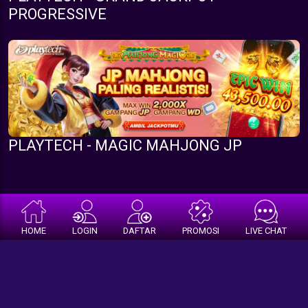
PROGRESSIVE
PLAYTECH - MAGIC MAHJONG JP
HOME
LOGIN
DAFTAR
PROMOSI
LIVE CHAT