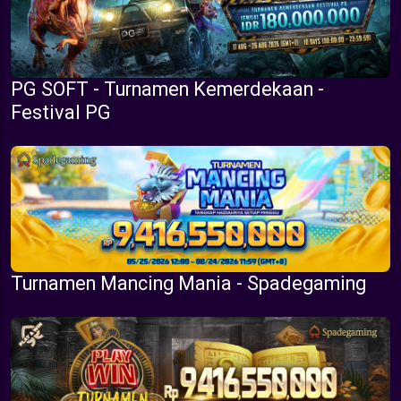
PG SOFT - Turnamen Kemerdekaan -
Festival PG
Turnamen Mancing Mania - Spadegaming