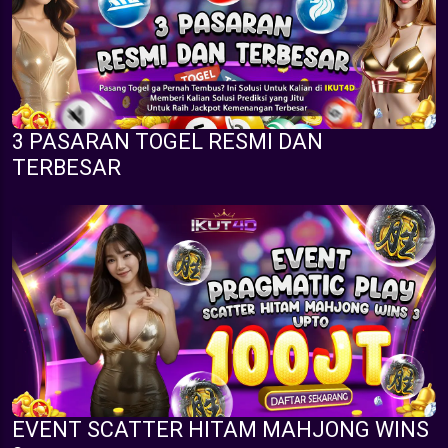
3 PASARAN TOGEL RESMI DAN
TERBESAR
EVENT SCATTER HITAM MAHJONG WINS