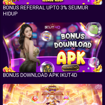
BONUS REFERRAL UPTO 3% SEUMUR
HIDUP
BONUS DOWNLOAD APK IKUT4D