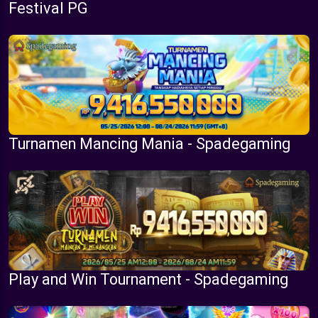
Festival PG
Turnamen Mancing Mania - Spadegaming
Play and Win Tournament - Spadegaming