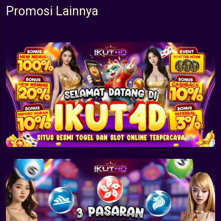
Promosi Lainnya