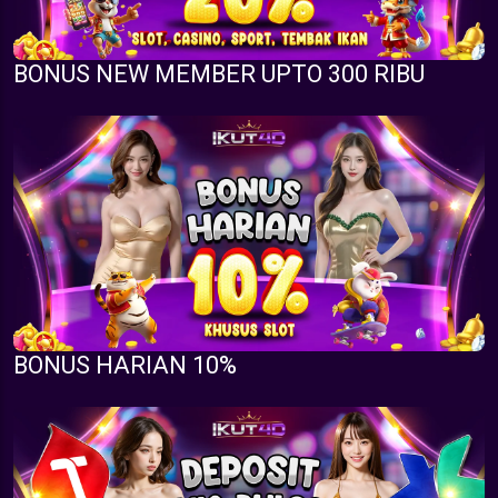
BONUS NEW MEMBER UPTO 300 RIBU
BONUS HARIAN 10%