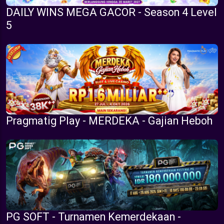
DAILY WINS MEGA GACOR - Season 4 Level
5
Pragmatig Play - MERDEKA - Gajian Heboh
PG SOFT - Turnamen Kemerdekaan -