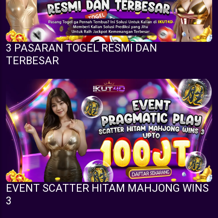
3 PASARAN TOGEL RESMI DAN
TERBESAR
EVENT SCATTER HITAM MAHJONG WINS
3