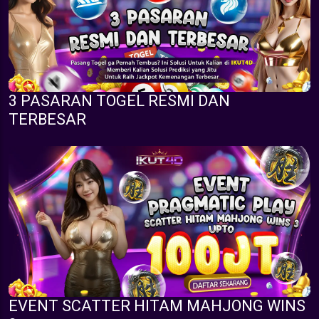
3 PASARAN TOGEL RESMI DAN
TERBESAR
EVENT SCATTER HITAM MAHJONG WINS