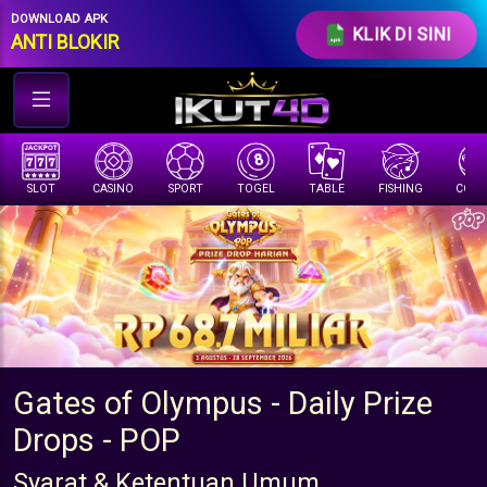
//under row-loginmenu
DOWNLOAD APK
KLIK DI SINI
ANTI BLOKIR
SLOT
CASINO
SPORT
TOGEL
TABLE
FISHING
COCK 
Gates of Olympus - Daily Prize
Drops - POP
Syarat & Ketentuan Umum