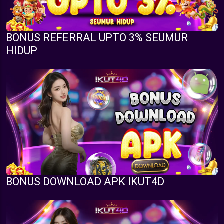
BONUS REFERRAL UPTO 3% SEUMUR
HIDUP
BONUS DOWNLOAD APK IKUT4D