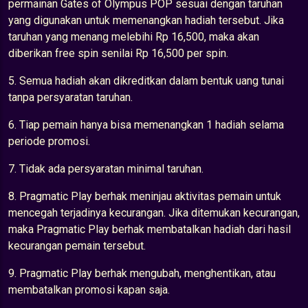
permainan Gates of Olympus POP sesuai dengan taruhan
yang digunakan untuk memenangkan hadiah tersebut. Jika
taruhan yang menang melebihi Rp 16,500, maka akan
diberikan free spin senilai Rp 16,500 per spin.
5. Semua hadiah akan dikreditkan dalam bentuk uang tunai
tanpa persyaratan taruhan.
6. Tiap pemain hanya bisa memenangkan 1 hadiah selama
periode promosi.
7. Tidak ada persyaratan minimal taruhan.
8. Pragmatic Play berhak meninjau aktivitas pemain untuk
mencegah terjadinya kecurangan. Jika ditemukan kecurangan,
maka Pragmatic Play berhak membatalkan hadiah dari hasil
kecurangan pemain tersebut.
9. Pragmatic Play berhak mengubah, menghentikan, atau
membatalkan promosi kapan saja.