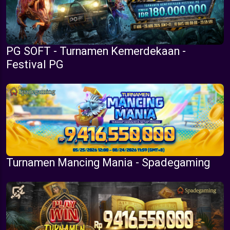
PG SOFT - Turnamen Kemerdekaan -
Festival PG
Turnamen Mancing Mania - Spadegaming