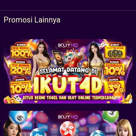
Promosi Lainnya