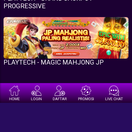
PROGRESSIVE
PLAYTECH - MAGIC MAHJONG JP
HOME
LOGIN
DAFTAR
PROMOSI
LIVE CHAT