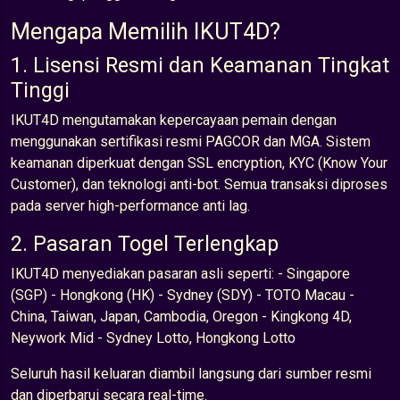
Mengapa Memilih IKUT4D?
1. Lisensi Resmi dan Keamanan Tingkat
Tinggi
IKUT4D mengutamakan kepercayaan pemain dengan
menggunakan sertifikasi resmi PAGCOR dan MGA. Sistem
keamanan diperkuat dengan SSL encryption, KYC (Know Your
Customer), dan teknologi anti-bot. Semua transaksi diproses
pada server high-performance anti lag.
2. Pasaran Togel Terlengkap
IKUT4D menyediakan pasaran asli seperti: - Singapore
(SGP) - Hongkong (HK) - Sydney (SDY) - TOTO Macau -
China, Taiwan, Japan, Cambodia, Oregon - Kingkong 4D,
Neywork Mid - Sydney Lotto, Hongkong Lotto
Seluruh hasil keluaran diambil langsung dari sumber resmi
dan diperbarui secara real-time.