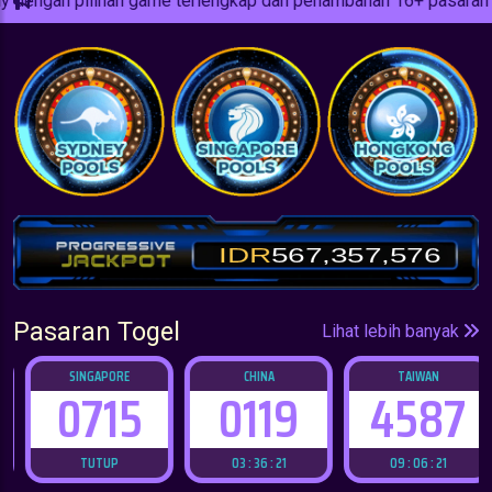
n game terlengkap dan penambahan 16+ pasaran togel.
IDR
567,399,919
Pasaran Togel
Lihat lebih banyak
SINGAPORE
CHINA
TAIWAN
0715
0119
4587
TUTUP
03 : 36 : 19
09 : 06 : 19