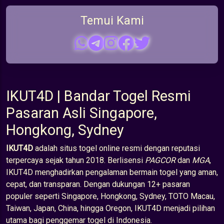
Temui Kami
IKUT4D | Bandar Togel Resmi
Pasaran Asli Singapore,
Hongkong, Sydney
IKUT4D
adalah situs togel online resmi dengan reputasi
terpercaya sejak tahun 2018. Berlisensi
PAGCOR
dan
MGA
,
IKUT4D menghadirkan pengalaman bermain togel yang aman,
cepat, dan transparan. Dengan dukungan 12+ pasaran
populer seperti Singapore, Hongkong, Sydney, TOTO Macau,
Taiwan, Japan, China, hingga Oregon, IKUT4D menjadi pilihan
utama bagi penggemar togel di Indonesia.