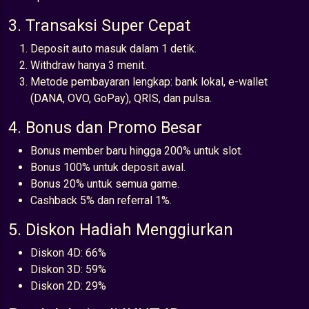
3. Transaksi Super Cepat
Deposit auto masuk dalam 1 detik.
Withdraw hanya 3 menit.
Metode pembayaran lengkap: bank lokal, e-wallet
(DANA, OVO, GoPay), QRIS, dan pulsa.
4. Bonus dan Promo Besar
Bonus member baru hingga 200% untuk slot.
Bonus 100% untuk deposit awal.
Bonus 20% untuk semua game.
Cashback 5% dan referral 1%.
5. Diskon Hadiah Menggiurkan
Diskon 4D: 66%
Diskon 3D: 59%
Diskon 2D: 29%