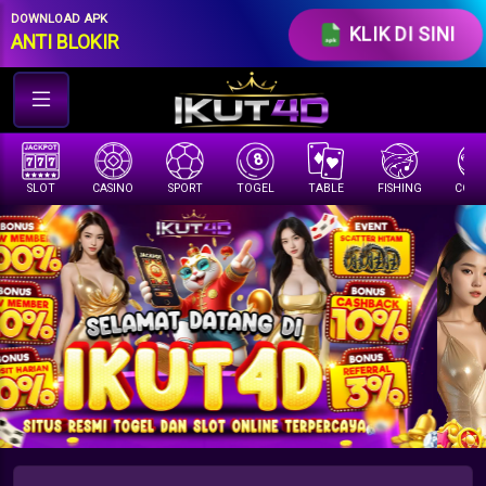
//under row-loginmenu
DOWNLOAD APK
KLIK DI SINI
ANTI BLOKIR
SLOT
CASINO
SPORT
TOGEL
TABLE
FISHING
COCK 