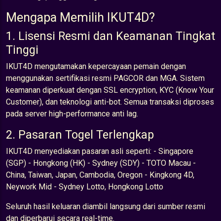
Mengapa Memilih IKUT4D?
1. Lisensi Resmi dan Keamanan Tingkat
Tinggi
IKUT4D mengutamakan kepercayaan pemain dengan
menggunakan sertifikasi resmi PAGCOR dan MGA. Sistem
keamanan diperkuat dengan SSL encryption, KYC (Know Your
Customer), dan teknologi anti-bot. Semua transaksi diproses
pada server high-performance anti lag.
2. Pasaran Togel Terlengkap
IKUT4D menyediakan pasaran asli seperti: - Singapore
(SGP) - Hongkong (HK) - Sydney (SDY) - TOTO Macau -
China, Taiwan, Japan, Cambodia, Oregon - Kingkong 4D,
Neywork Mid - Sydney Lotto, Hongkong Lotto
Seluruh hasil keluaran diambil langsung dari sumber resmi
dan diperbarui secara real-time.