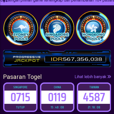
an game terlengkap dan penambahan 16+ pasaran togel.
IDR
567,392,481
Pasaran Togel
Lihat lebih banyak
SINGAPORE
CHINA
TAIWAN
0715
0119
4587
TUTUP
15 : 48 : 07
21 : 18 : 07