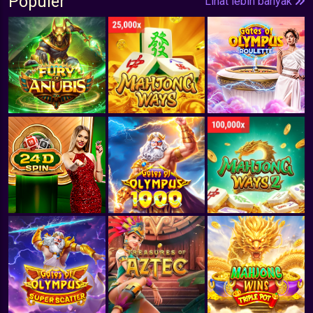
Populer
Lihat lebih banyak