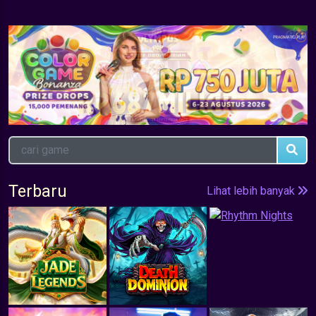
Terbaru
Lihat lebih banyak