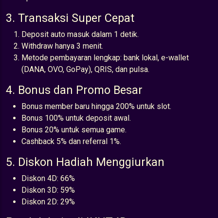
3. Transaksi Super Cepat
Deposit auto masuk dalam 1 detik.
Withdraw hanya 3 menit.
Metode pembayaran lengkap: bank lokal, e-wallet
(DANA, OVO, GoPay), QRIS, dan pulsa.
4. Bonus dan Promo Besar
Bonus member baru hingga 200% untuk slot.
Bonus 100% untuk deposit awal.
Bonus 20% untuk semua game.
Cashback 5% dan referral 1%.
5. Diskon Hadiah Menggiurkan
Diskon 4D: 66%
Diskon 3D: 59%
Diskon 2D: 29%