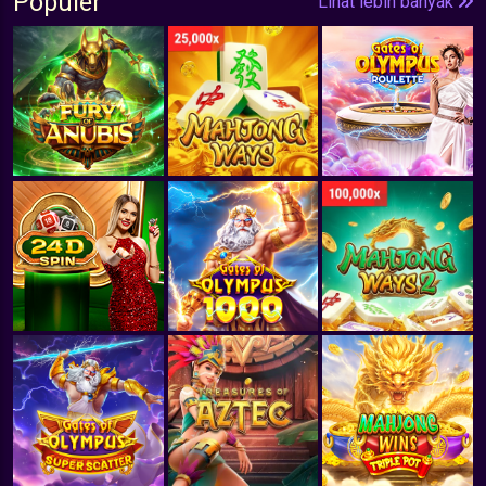
Populer
Lihat lebih banyak