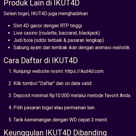
Produk Lain di IKUT4D
Selain togel, IKUT4D juga menghadirkan:
Slot 4D gacor dengan RTP tinggi.
Live casino (roulette, baccarat, blackjack).
Judi bola (odds terbaik & pasaran lengkap).
Sabung ayam dan tembak ikan dengan animasi realistik.
Cara Daftar di IKUT4D
Kunjungi website resmi: https://ikut4d.com.
Klik tombol "Daftar" dan isi data valid.
Deposit minimal Rp10.000 melalui metode favorit Anda.
Pilih pasaran togel atau permainan lain.
Tarik kemenangan dengan WD cepat 3 menit.
Keunggulan IKUT4D Dibanding