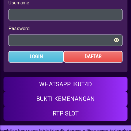
Username
Password
LOGIN
DAFTAR
WHATSAPP IKUT4D
BUKTI KEMENANGAN
RTP SLOT