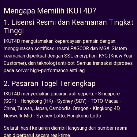
Mengapa Memilih IKUT4D?
1. Lisensi Resmi dan Keamanan Tingkat
Tinggi
IKUT4D mengutamakan kepercayaan pemain dengan
menggunakan sertifikasi resmi PAGCOR dan MGA. Sistem
keamanan diperkuat dengan SSL encryption, KYC (Know Your
Customer), dan teknologi anti-bot. Semua transaksi diproses
pada server high-performance anti lag.
2. Pasaran Togel Terlengkap
IKUT4D menyediakan pasaran asli seperti: - Singapore
(SGP) - Hongkong (HK) - Sydney (SDY) - TOTO Macau -
China, Taiwan, Japan, Cambodia, Oregon - Kingkong 4D,
Neywork Mid - Sydney Lotto, Hongkong Lotto
Seluruh hasil keluaran diambil langsung dari sumber resmi
dan diperbarui secara real-time.