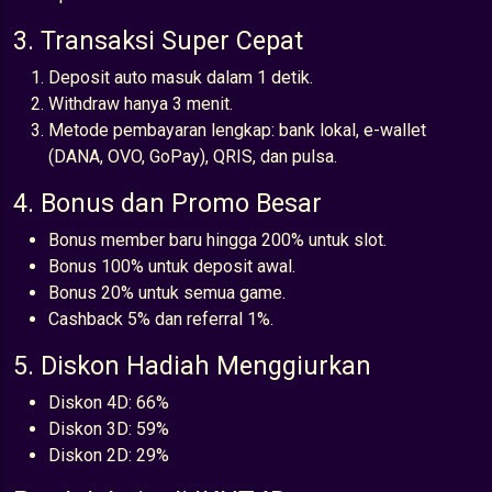
3. Transaksi Super Cepat
Deposit auto masuk dalam 1 detik.
Withdraw hanya 3 menit.
Metode pembayaran lengkap: bank lokal, e-wallet
(DANA, OVO, GoPay), QRIS, dan pulsa.
4. Bonus dan Promo Besar
Bonus member baru hingga 200% untuk slot.
Bonus 100% untuk deposit awal.
Bonus 20% untuk semua game.
Cashback 5% dan referral 1%.
5. Diskon Hadiah Menggiurkan
Diskon 4D: 66%
Diskon 3D: 59%
Diskon 2D: 29%