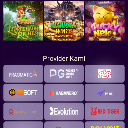
Provider Kami