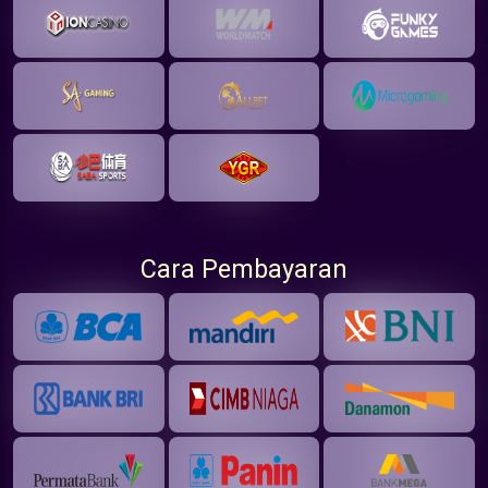
Cara Pembayaran