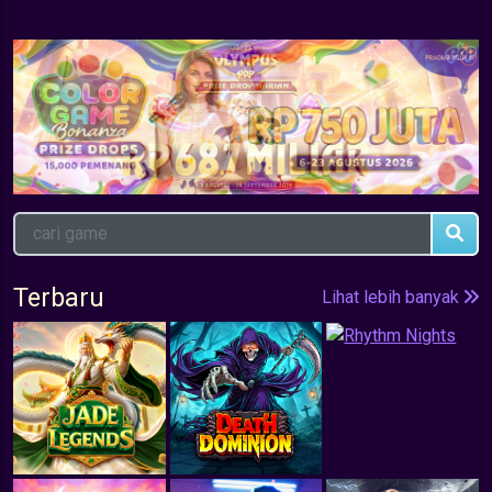
Terbaru
Lihat lebih banyak