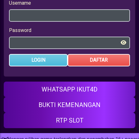
Username
Password
LOGIN
DAFTAR
WHATSAPP IKUT4D
BUKTI KEMENANGAN
RTP SLOT