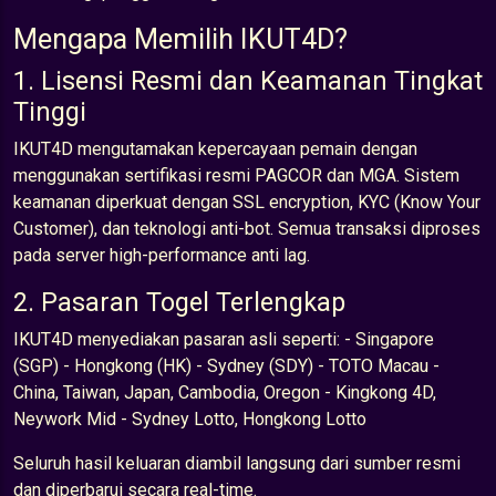
Mengapa Memilih IKUT4D?
1. Lisensi Resmi dan Keamanan Tingkat
Tinggi
IKUT4D mengutamakan kepercayaan pemain dengan
menggunakan sertifikasi resmi PAGCOR dan MGA. Sistem
keamanan diperkuat dengan SSL encryption, KYC (Know Your
Customer), dan teknologi anti-bot. Semua transaksi diproses
pada server high-performance anti lag.
2. Pasaran Togel Terlengkap
IKUT4D menyediakan pasaran asli seperti: - Singapore
(SGP) - Hongkong (HK) - Sydney (SDY) - TOTO Macau -
China, Taiwan, Japan, Cambodia, Oregon - Kingkong 4D,
Neywork Mid - Sydney Lotto, Hongkong Lotto
Seluruh hasil keluaran diambil langsung dari sumber resmi
dan diperbarui secara real-time.