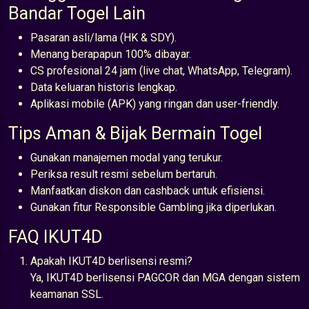
Bandar Togel Lain
Pasaran asli/lama (HK & SDY).
Menang berapapun 100% dibayar.
CS profesional 24 jam (live chat, WhatsApp, Telegram).
Data keluaran historis lengkap.
Aplikasi mobile (APK) yang ringan dan user-friendly.
Tips Aman & Bijak Bermain Togel
Gunakan manajemen modal yang terukur.
Periksa result resmi sebelum bertaruh.
Manfaatkan diskon dan cashback untuk efisiensi.
Gunakan fitur Responsible Gambling jika diperlukan.
FAQ IKUT4D
Apakah IKUT4D berlisensi resmi?
Ya, IKUT4D berlisensi PAGCOR dan MGA dengan sistem
keamanan SSL.