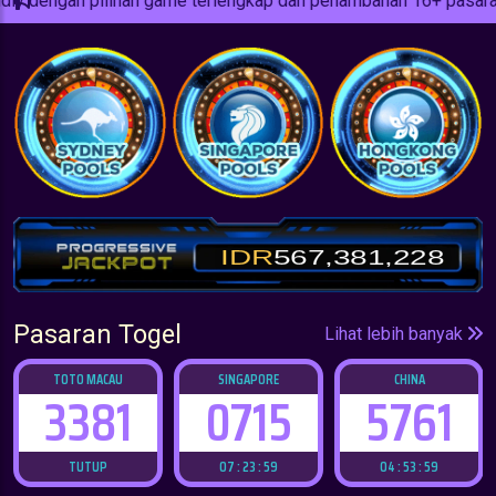
han game terlengkap dan penambahan 16+ pasaran togel.
IDR
567,399,189
Pasaran Togel
Lihat lebih banyak
SINGAPORE
CHINA
TAIWAN
0715
5761
6960
07 : 23 : 57
04 : 53 : 57
10 : 23 : 57