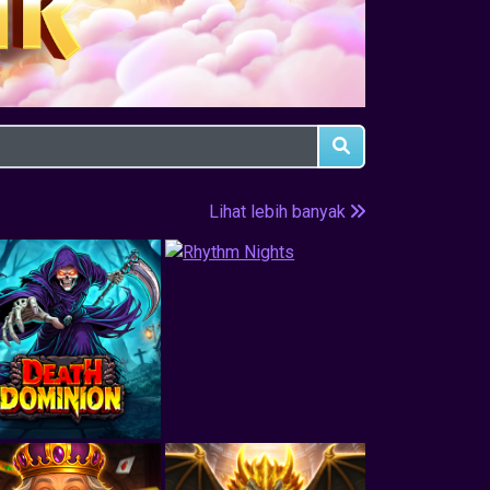
Lihat lebih banyak