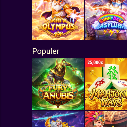
Populer