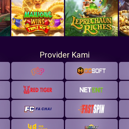
Provider Kami