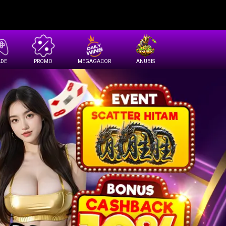
ADE
PROMO
MEGAGACOR
ANUBIS