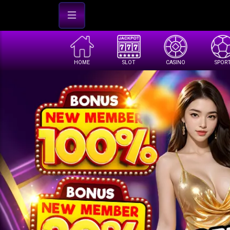
//under row-loginmenu
HOME
SLOT
CASINO
SPOR