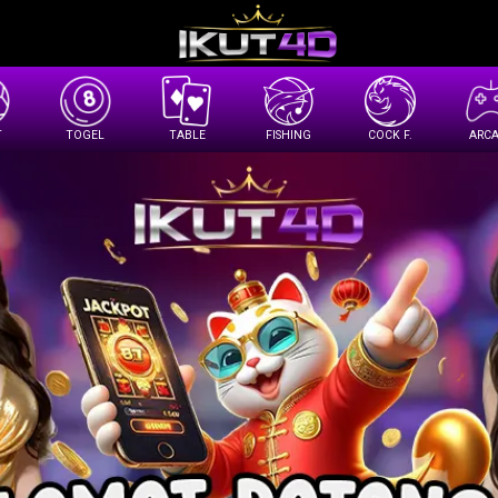
T
TOGEL
TABLE
FISHING
COCK F.
ARC