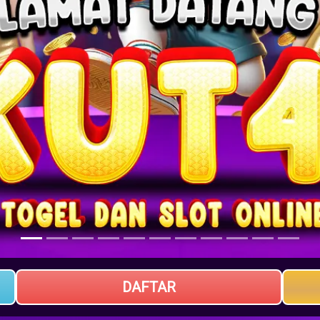
DAFTAR