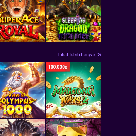
Lihat lebih banyak