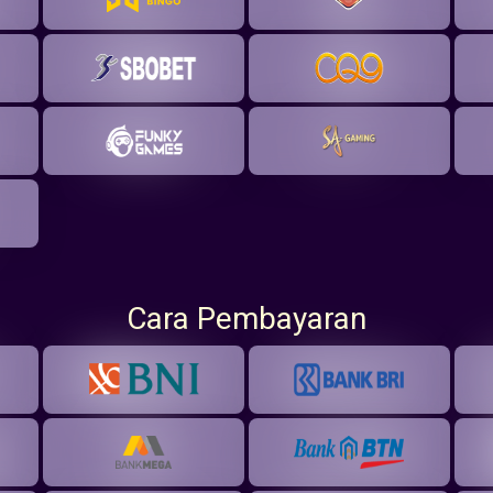
Cara Pembayaran