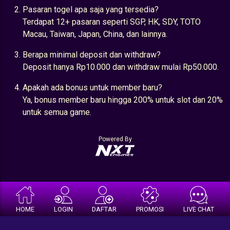
Pasaran togel apa saja yang tersedia?
Terdapat 12+ pasaran seperti SGP, HK, SDY, TOTO
Macau, Taiwan, Japan, China, dan lainnya.
Berapa minimal deposit dan withdraw?
Deposit hanya Rp10.000 dan withdraw mulai Rp50.000.
Apakah ada bonus untuk member baru?
Ya, bonus member baru hingga 200% untuk slot dan 20%
untuk semua game.
Powered By
HOME
LOGIN
DAFTAR
PROMOSI
LIVE CHAT