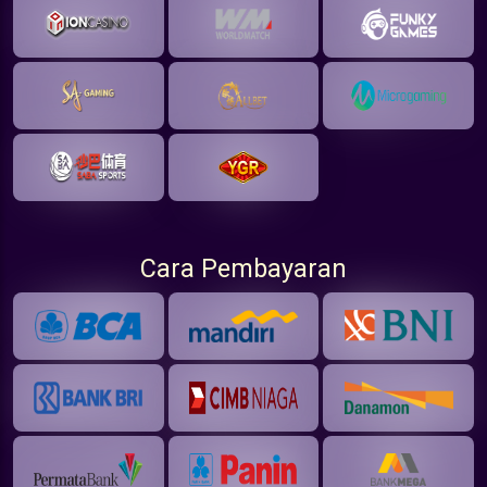
Cara Pembayaran