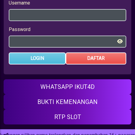
Username
Password
LOGIN
DAFTAR
WHATSAPP IKUT4D
BUKTI KEMENANGAN
RTP SLOT