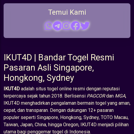
Temui Kami
IKUT4D | Bandar Togel Resmi
Pasaran Asli Singapore,
Hongkong, Sydney
IKUT4D
adalah situs togel online resmi dengan reputasi
terpercaya sejak tahun 2018. Berlisensi
PAGCOR
dan
MGA
,
IKUT4D menghadirkan pengalaman bermain togel yang aman,
cepat, dan transparan. Dengan dukungan 12+ pasaran
populer seperti Singapore, Hongkong, Sydney, TOTO Macau,
Taiwan, Japan, China, hingga Oregon, IKUT4D menjadi pilihan
utama bagi penggemar togel di Indonesia.