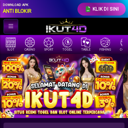
//under row-loginmenu
DOWNLOAD APK
KLIK DI SINI
ANTI BLOKIR
SLOT
CASINO
SPORT
TOGEL
TABLE
FISHING
COCK 