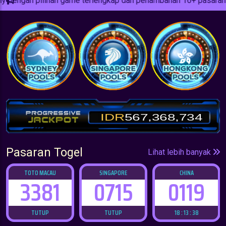
 game terlengkap dan penambahan 16+ pasaran togel.
IDR
567,395,377
Pasaran Togel
Lihat lebih banyak
SINGAPORE
CHINA
TAIWAN
0715
0119
6960
TUTUP
18 : 13 : 37
TUTUP