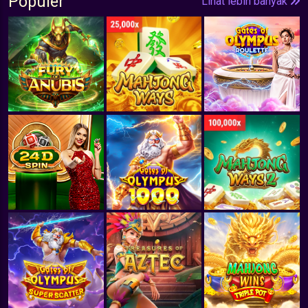
Populer
Lihat lebih banyak